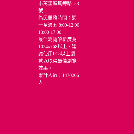
租借
市萬里區瑪鋉路123
號
雲端櫃台-申辦e服
務
為民服務時間：週
一至週五 8:00-12:00
375租約申請書及表
格
13:00-17:00
最佳瀏覽解析度為
調解委員會專區
1024x768以上，建
表單下載
議使用IE 8以上瀏
為民服務白皮書
覽以取得最佳瀏覽
常見區政業務Q&A
效果。
累計人數：1470206
就業資訊
人
資料開放平台
社區巴士時刻
相關連結
公共服務設施
分眾導覽