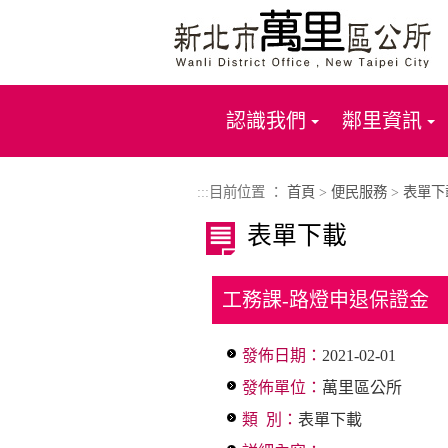
進入內容區塊
認識我們
鄰里資訊
:::
目前位置 ：
首頁
>
便民服務
>
表單下
表單下載
工務課-路燈申退保證金
發佈日期：
2021-02-01
發佈單位：
萬里區公所
類 別：
表單下載