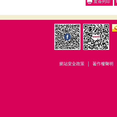
友善列印
防災專區
公開資訊
宣導事項
防災專區
公開資訊
防熱宣導
災害應變中心資訊
預告統計資料發布
法務部宣導區
時間表（查詢公務
災害防救相關計畫
國民年金宣導網頁
統計資料）
及法規
長照2.0服務資訊
應用統計分析專區
網站安全政策
│
著作權聲明
防災宣導
行政中立宣導區
性別主流化專區
緊急避難資訊
節能減碳
網站安全政策
萬里區各里防災地
政風業務宣導
圖、防災相關圖資
著作權聲明
役政專區
萬里區海嘯防災指
資料庫查詢平台
引圖
專書閱讀專區
重大政策
轄區機關通訊連結
危老重建專區
辦理政策及業務宣
相關災害防救網站
導執行情形
新北不動產愛連網