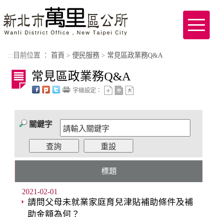
進入內容區塊
Toggl
naviga
:::
目前位置 ：
首頁
>
便民服務
>
常見區政業務Q&A
常見區政業務Q&A
字級設定：
關鍵字
標題
2021-02-01
請問父母未就業家庭育兒津貼補助條件及補
助金額為何？