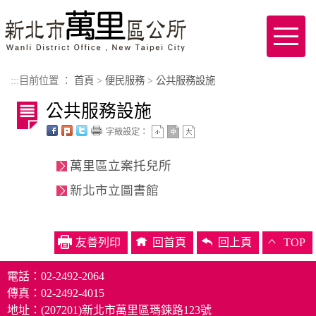
進入內容區塊
Toggl
naviga
:::
目前位置 ：
首頁
>
便民服務
>
公共服務設施
公共服務設施
字級設定：
萬里區立案托兒所
新北市立圖書館
友善列印
回首頁
回上頁
TOP
電話：02-2492-2064
傳真：02-2492-4015
地址：(207201)新北市萬里區瑪鋉路123號