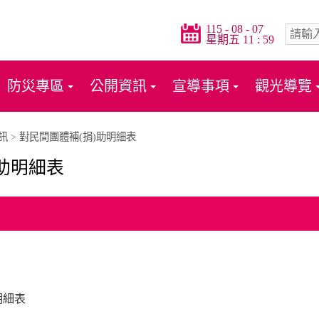
115 - 08 - 07
星期五 11 : 59
防災專區
公開資訊
宣導事項
觀光導覽
訊
>
對民間團體補(捐)助明細表
)助明細表
明細表