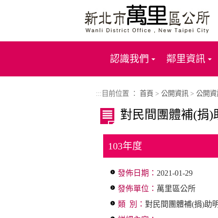
進入內容區塊
認識我們
鄰里資訊
:::
目前位置 ：
首頁
>
公開資訊
>
公開資
對民間團體補(捐
103年度
發佈日期：
2021-01-29
發佈單位：
萬里區公所
類 別：
對民間團體補(捐)助