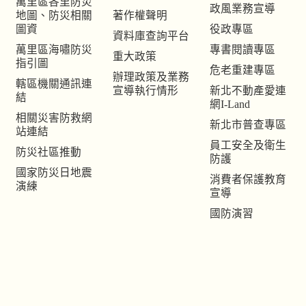
萬里區各里防災
政風業務宣導
地圖、防災相關
著作權聲明
圖資
役政專區
資料庫查詢平台
萬里區海嘯防災
專書閱讀專區
重大政策
指引圖
危老重建專區
辦理政策及業務
轄區機關通訊連
宣導執行情形
新北不動產愛連
結
網I-Land
相關災害防救網
新北市普查專區
站連結
員工安全及衛生
防災社區推動
防護
國家防災日地震
消費者保護教育
演練
宣導
國防演習