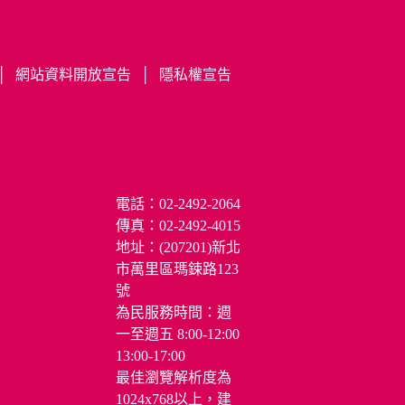
青春山海線
公告
萬里設施活動
│
網站資料開放宣告
│
隱私權宣告
電話：02-2492-2064
便民服務
傳真：02-2492-4015
市民活動中心場地
地址：(207201)新北
租借
市萬里區瑪鋉路123
號
雲端櫃台-申辦e服
務
為民服務時間：週
一至週五 8:00-12:00
375租約申請書及表
格
13:00-17:00
最佳瀏覽解析度為
調解委員會專區
1024x768以上，建