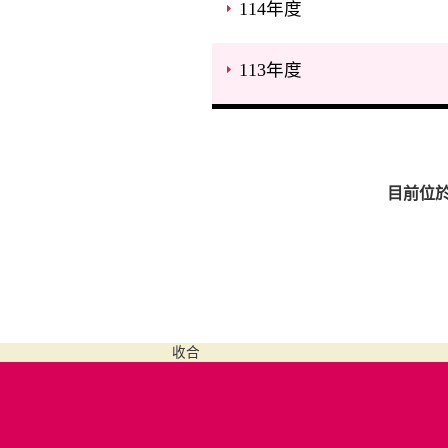
114年度
113年度
目前位
收合
認識我們
鄰里資訊
認識萬里
里長通訊錄