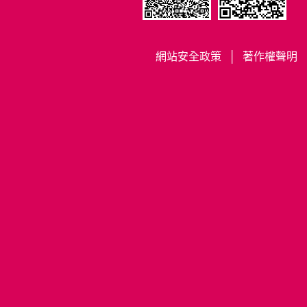
災害應變中心資訊
預告統計資料發布
法務部宣導區
時間表（查詢公務
災害防救相關計畫
國民年金宣導網頁
統計資料）
及法規
長照2.0服務資訊
應用統計分析專區
網站安全政策
│
著作權聲明
防災宣導
行政中立宣導區
性別主流化專區
緊急避難資訊
節能減碳
網站安全政策
萬里區各里防災地
政風業務宣導
圖、防災相關圖資
著作權聲明
役政專區
萬里區海嘯防災指
資料庫查詢平台
引圖
專書閱讀專區
重大政策
轄區機關通訊連結
危老重建專區
辦理政策及業務宣
相關災害防救網站
導執行情形
新北不動產愛連網
連結
I-Land
防災社區推動
新北市普查專區
國家防災日地震演
員工安全及衛生防
練
護
消費者保護教育宣
導