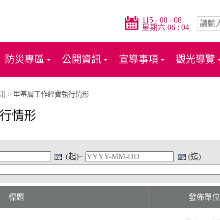
115 - 08 - 08
星期六 06 : 04
防災專區
公開資訊
宣導事項
觀光導覽
訊
>
里基層工作經費執行情形
行情形
(起)~
(迄)
標題
發佈單